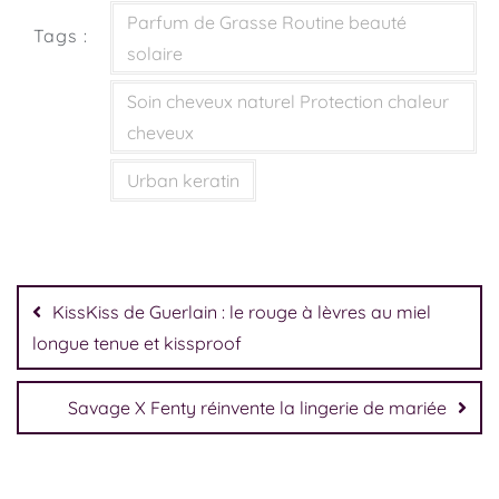
​Parfum de Grasse ​Routine beauté
Tags :
solaire
Soin cheveux naturel ​Protection chaleur
cheveux
Urban keratin
KissKiss de Guerlain : le rouge à lèvres au miel
longue tenue et kissproof
Savage X Fenty réinvente la lingerie de mariée