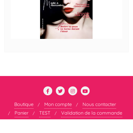
Boutique
Mon compte
Nous contacter
Panier
TEST
Validation de la commande
Copyright ©2026 DÉCOMPLEXÉE . All rights reserved.