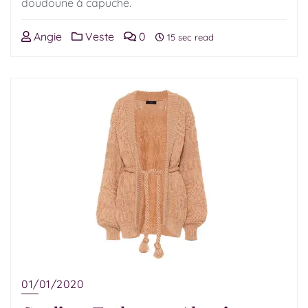
doudoune à capuche.
Angie
Veste
0
15 sec read
01/01/2020