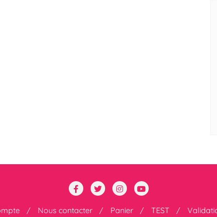
ompte
Nous contacter
Panier
TEST
Validat