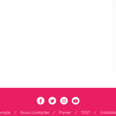
ompte
Nous contacter
Panier
TEST
Validat