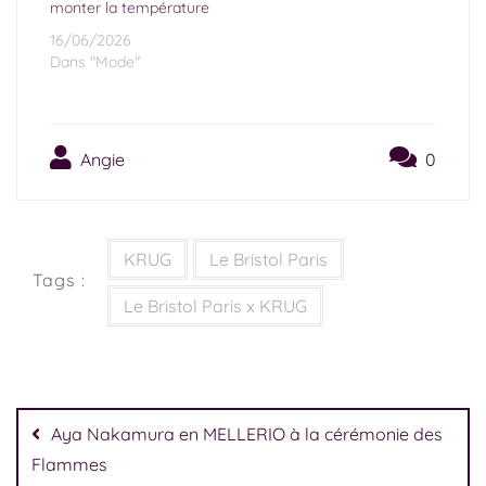
monter la température
16/06/2026
Dans "Mode"
Angie
0
KRUG
Le Bristol Paris
Tags :
Le Bristol Paris x KRUG
Aya Nakamura en MELLERIO à la cérémonie des
Flammes