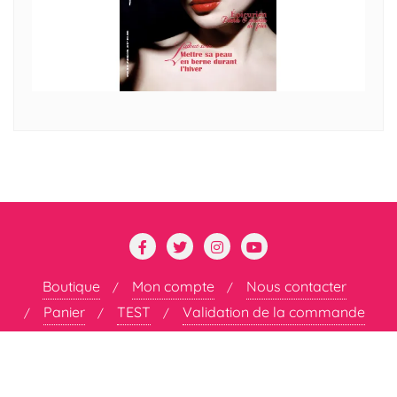
Boutique
Mon compte
Nous contacter
Panier
TEST
Validation de la commande
Copyright ©2026 DÉCOMPLEXÉE . All rights reserved.
Powered by
WordPress
&
Designed by
Bizberg Themes