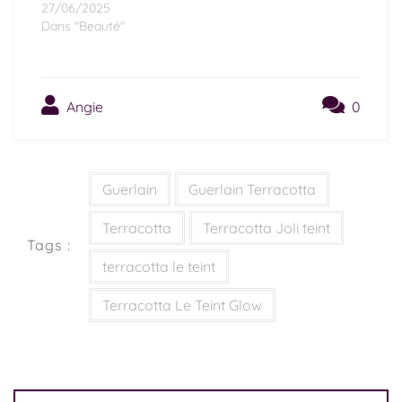
27/06/2025
Dans "Beauté"
Angie
0
Guerlain
Guerlain Terracotta
Terracotta
Terracotta Joli teint
Tags :
terracotta le teint
Terracotta Le Teint Glow