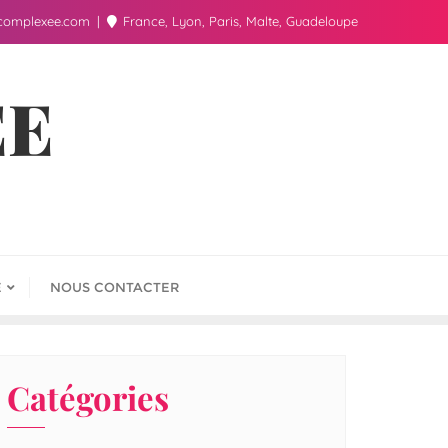
complexee.com
France, Lyon, Paris, Malte, Guadeloupe
ÉE
E
NOUS CONTACTER
Catégories