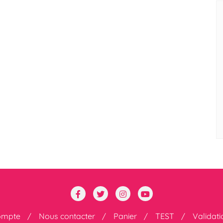
ompte
Nous contacter
Panier
TEST
Validat