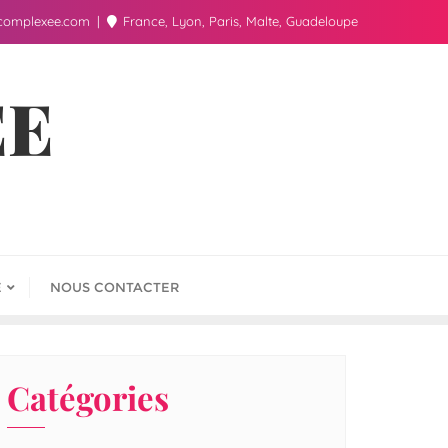
complexee.com
France, Lyon, Paris, Malte, Guadeloupe
ÉE
E
NOUS CONTACTER
Catégories