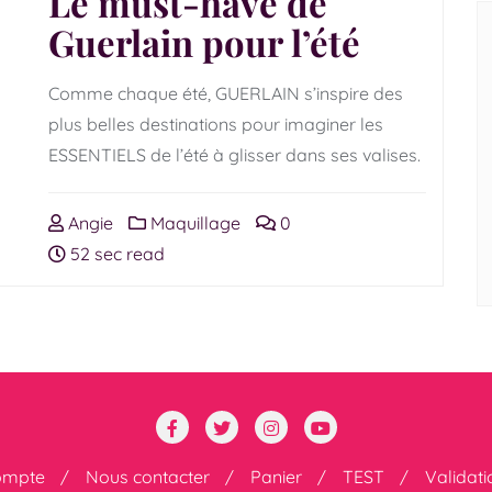
Le must-have de
Guerlain pour l’été
Comme chaque été, GUERLAIN s’inspire des
plus belles destinations pour imaginer les
ESSENTIELS de l’été à glisser dans ses valises.
Angie
Maquillage
0
52 sec read
ompte
Nous contacter
Panier
TEST
Validat