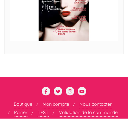
Boutique
Mon compte
Nous contacter
Panier
TEST
Validation de la commande
Copyright ©2026 DÉCOMPLEXÉE . All rights reserved.