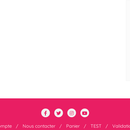
ompte
Nous contacter
Panier
TEST
Validat