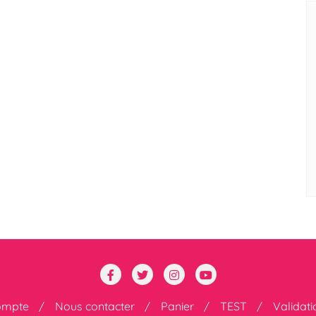
ompte
Nous contacter
Panier
TEST
Validat