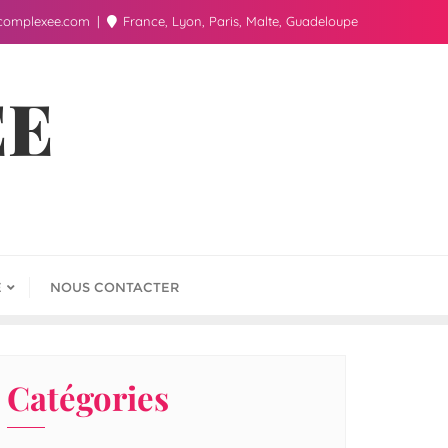
complexee.com
France, Lyon, Paris, Malte, Guadeloupe
ÉE
E
NOUS CONTACTER
Catégories