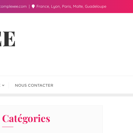
complexee.com
France, Lyon, Paris, Malte, Guadeloupe
ÉE
E
NOUS CONTACTER
Catégories