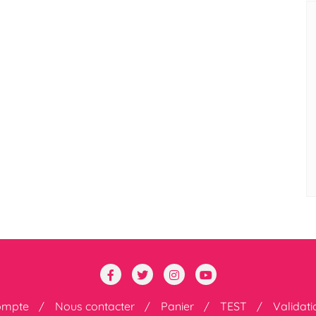
ompte
Nous contacter
Panier
TEST
Validat