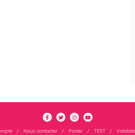
ompte
Nous contacter
Panier
TEST
Validat