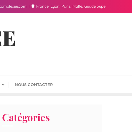
complexee.com
France, Lyon, Paris, Malte, Guadeloupe
ÉE
E
NOUS CONTACTER
Catégories