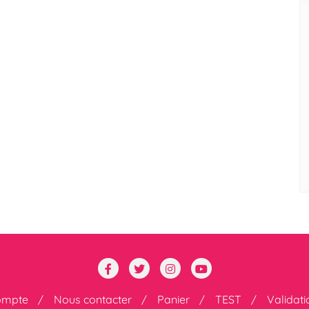
ompte
Nous contacter
Panier
TEST
Validat