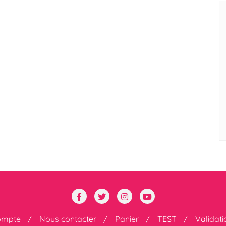
ompte
Nous contacter
Panier
TEST
Validat