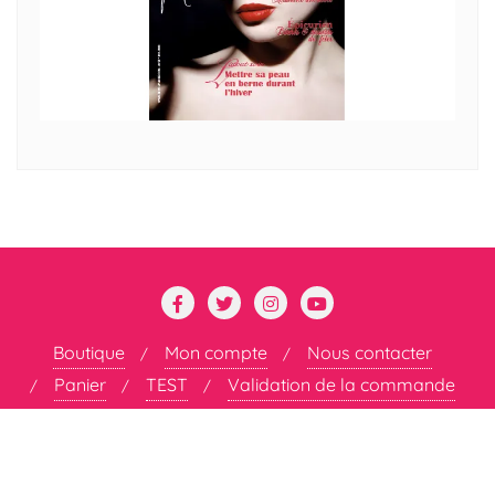
Boutique
Mon compte
Nous contacter
Panier
TEST
Validation de la commande
Copyright ©2026 DÉCOMPLEXÉE . All rights reserved.
Powered by
WordPress
&
Designed by
Bizberg Themes