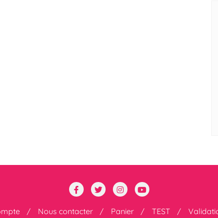
ompte
Nous contacter
Panier
TEST
Validat