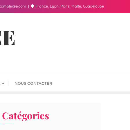
complexee.com
France, Lyon, Paris, Malte, Guadeloupe
ÉE
E
NOUS CONTACTER
Catégories