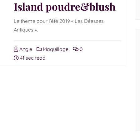
Island poudre&blush
Le thème pour l’été 2019 « Les Déesses
Antiques ».
Angie
Maquillage
0
41 sec read