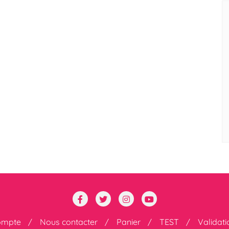
ompte
Nous contacter
Panier
TEST
Validat