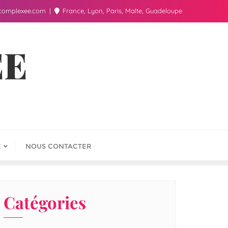
complexee.com
France, Lyon, Paris, Malte, Guadeloupe
ÉE
E
NOUS CONTACTER
Catégories