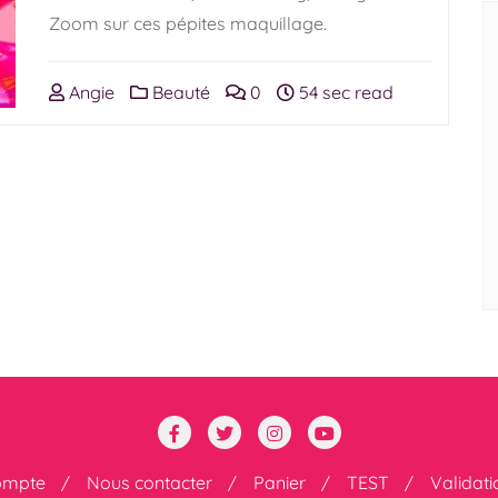
Zoom sur ces pépites maquillage.
Angie
Beauté
0
54 sec read
ompte
Nous contacter
Panier
TEST
Validat