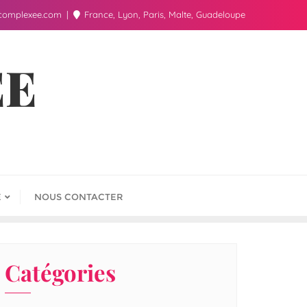
complexee.com
France, Lyon, Paris, Malte, Guadeloupe
ÉE
E
NOUS CONTACTER
Catégories