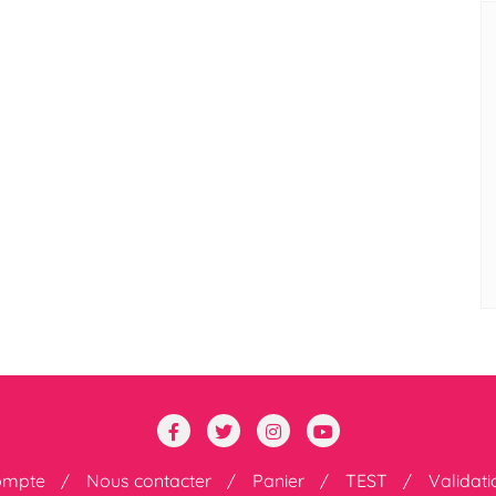
ompte
Nous contacter
Panier
TEST
Validat