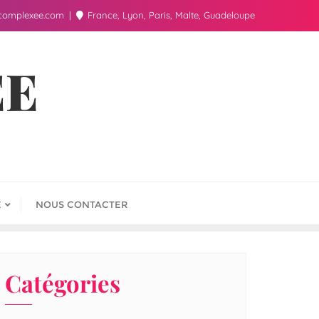
complexee.com
France, Lyon, Paris, Malte, Guadeloupe
ÉE
E
NOUS CONTACTER
Catégories