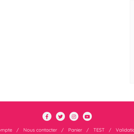
ompte
Nous contacter
Panier
TEST
Validat