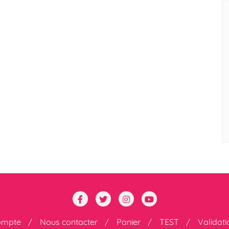
ompte
Nous contacter
Panier
TEST
Validat