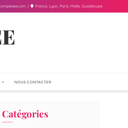
complexee.com
France, Lyon, Paris, Malte, Guadeloupe
ÉE
E
NOUS CONTACTER
Catégories