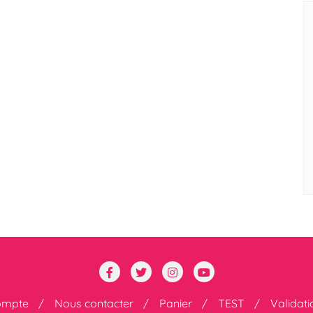
ompte
Nous contacter
Panier
TEST
Validat