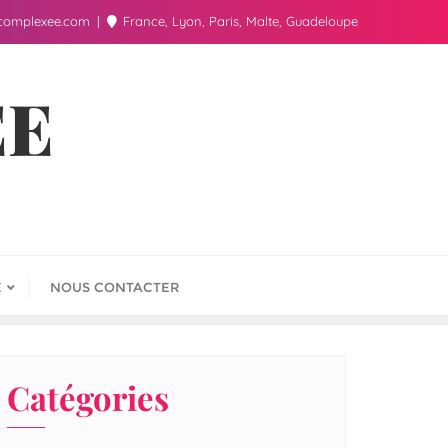
complexee.com
France, Lyon, Paris, Malte, Guadeloupe
ÉE
E
NOUS CONTACTER
Catégories