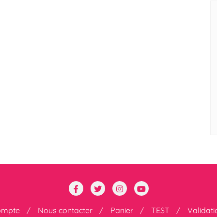
ompte
Nous contacter
Panier
TEST
Validat