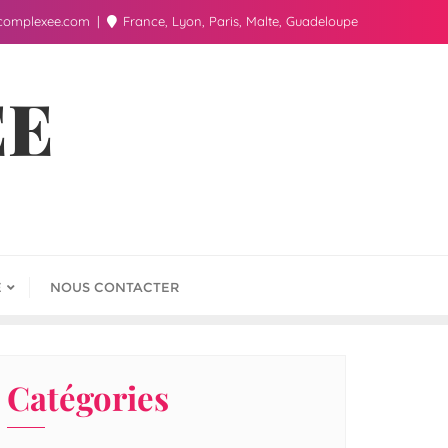
complexee.com
France, Lyon, Paris, Malte, Guadeloupe
ÉE
E
NOUS CONTACTER
Catégories