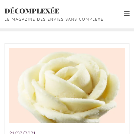
DÉCOMPLEXÉE
LE MAGAZINE DES ENVIES SANS COMPLEXE
21/07/2021