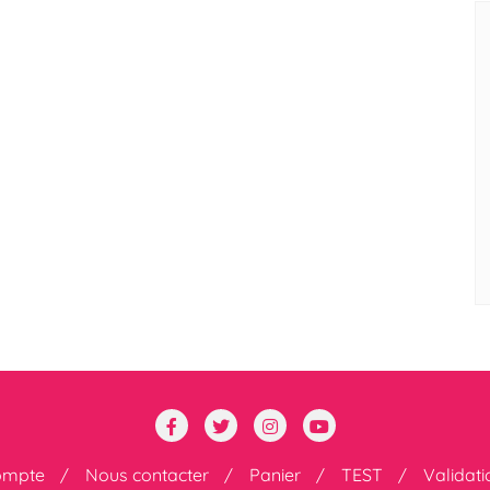
ompte
Nous contacter
Panier
TEST
Validat