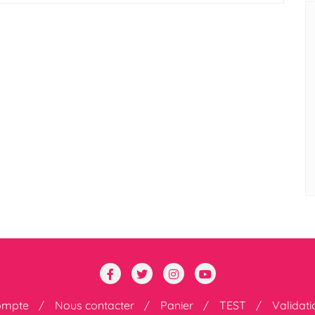
ompte
Nous contacter
Panier
TEST
Validat