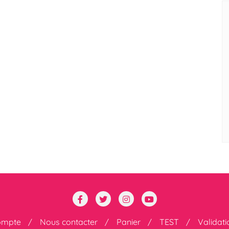
ompte
Nous contacter
Panier
TEST
Validat