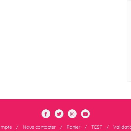
ompte
Nous contacter
Panier
TEST
Validat