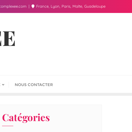
complexee.com
France, Lyon, Paris, Malte, Guadeloupe
ÉE
E
NOUS CONTACTER
Catégories