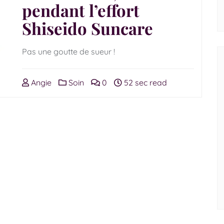
pendant l’effort
Shiseido Suncare
Pas une goutte de sueur !
Angie
Soin
0
52 sec read