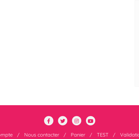
ompte
Nous contacter
Panier
TEST
Validat