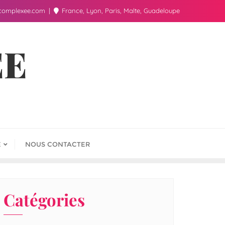
complexee.com
France, Lyon, Paris, Malte, Guadeloupe
ÉE
E
NOUS CONTACTER
Catégories