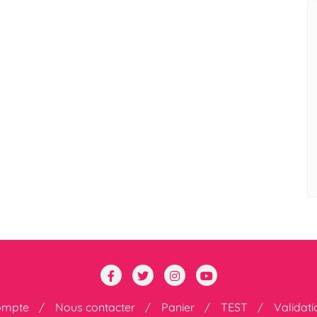
ompte
Nous contacter
Panier
TEST
Validat