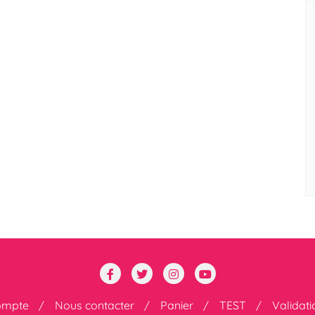
ompte
Nous contacter
Panier
TEST
Validat