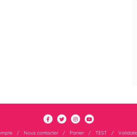
ompte
Nous contacter
Panier
TEST
Validat