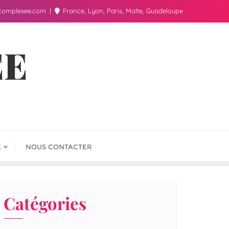
complexee.com
France, Lyon, Paris, Malte, Guadeloupe
ÉE
E
NOUS CONTACTER
Catégories