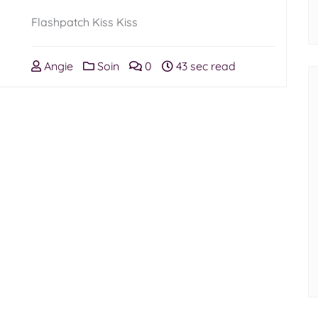
Flashpatch Kiss Kiss
Angie
Soin
0
43 sec read