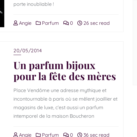
porte inoubliable !
Angie
Parfum
0
26 sec read
20/05/2014
Un parfum bijoux
pour la fête des mères
Place Vendôme une adresse mythique et
incontournable à paris où se mêlent joaillier et
magasins de luxe, c’est aussi un parfum
intemporel de la maison Boucheron
Angie
Parfum
0
36 sec read