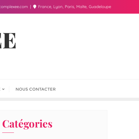
complexee.com
France, Lyon, Paris, Malte, Guadeloupe
ÉE
E
NOUS CONTACTER
Catégories