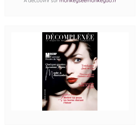
A découvrir sur
monkeyseemonkeydo.fr