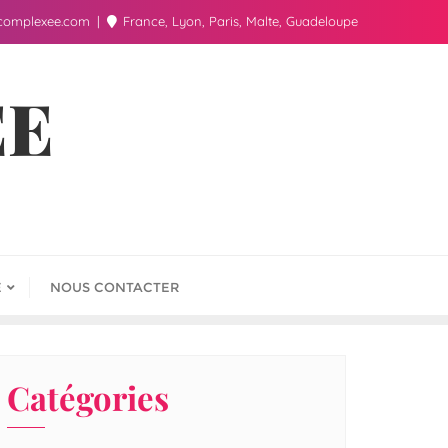
complexee.com
France, Lyon, Paris, Malte, Guadeloupe
ÉE
E
NOUS CONTACTER
Catégories