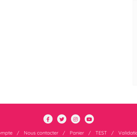
ompte
Nous contacter
Panier
TEST
Validat