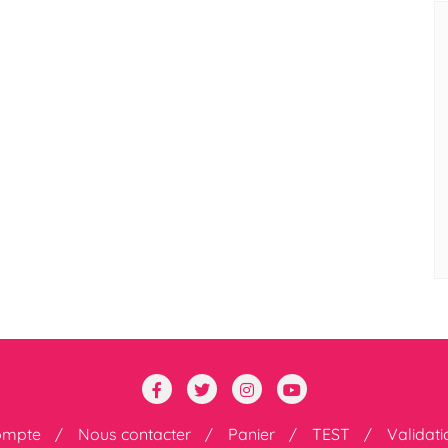
ompte
Nous contacter
Panier
TEST
Validat