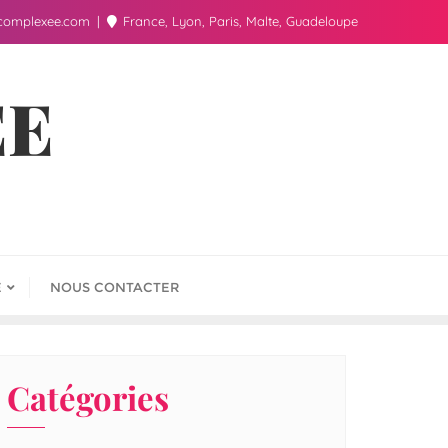
complexee.com
France, Lyon, Paris, Malte, Guadeloupe
ÉE
E
NOUS CONTACTER
Catégories