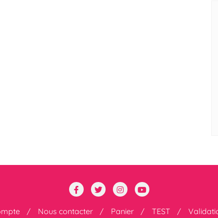
ompte
Nous contacter
Panier
TEST
Validat