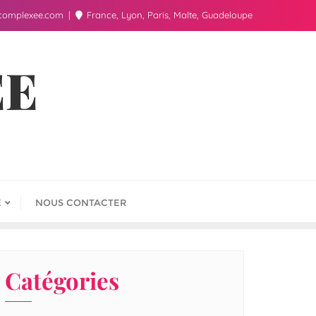
complexee.com
France, Lyon, Paris, Malte, Guadeloupe
ÉE
E
NOUS CONTACTER
Catégories