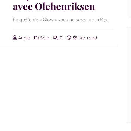
avec Olehenriksen
En quête de « Glow » vous ne serez pas déçu..
Angie
Soin
0
38 sec read