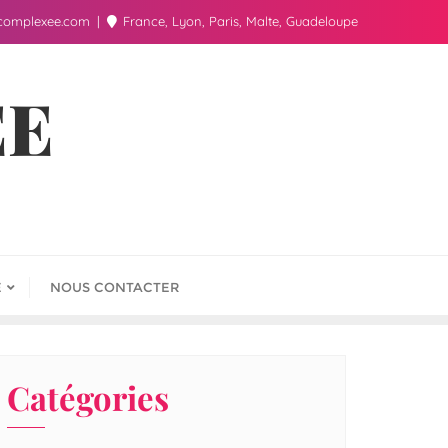
complexee.com
France, Lyon, Paris, Malte, Guadeloupe
ÉE
E
NOUS CONTACTER
Catégories