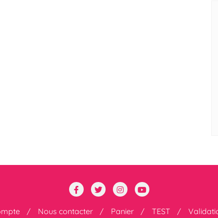
ompte
Nous contacter
Panier
TEST
Validat