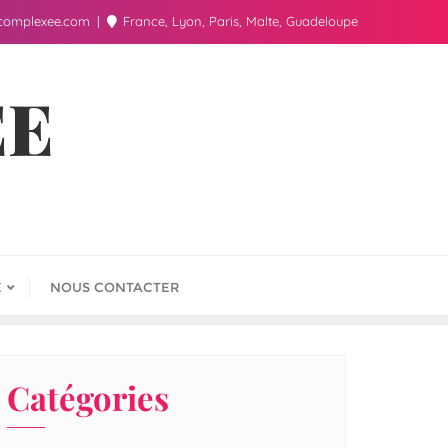
complexee.com
France, Lyon, Paris, Malte, Guadeloupe
ÉE
E
NOUS CONTACTER
Catégories