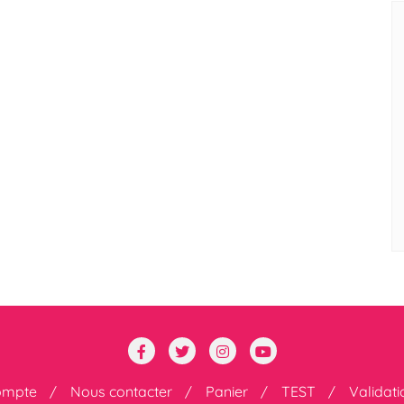
ompte
Nous contacter
Panier
TEST
Validat