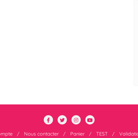
ompte
Nous contacter
Panier
TEST
Validat