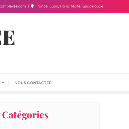
complexee.com
France, Lyon, Paris, Malte, Guadeloupe
ÉE
E
NOUS CONTACTER
Catégories