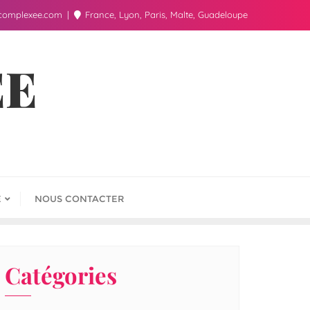
complexee.com
France, Lyon, Paris, Malte, Guadeloupe
ÉE
E
NOUS CONTACTER
Catégories