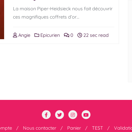
La maison Piper-Heidsieck nous fait découvrir
ces magnifiques coffrets d’or…
Angie
Epicurien
0
22 sec read
ompte
Nous contacter
Panier
TEST
Validat