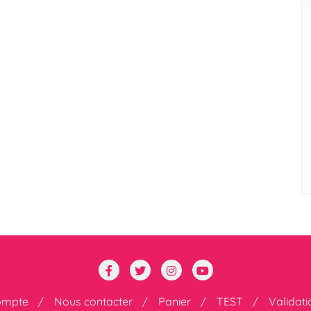
ompte
Nous contacter
Panier
TEST
Validat