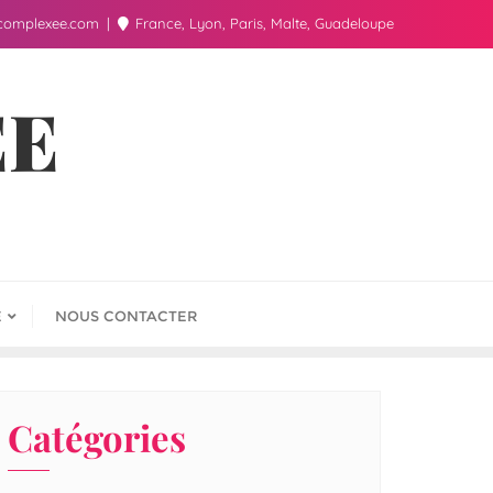
complexee.com
France, Lyon, Paris, Malte, Guadeloupe
ÉE
E
NOUS CONTACTER
Catégories