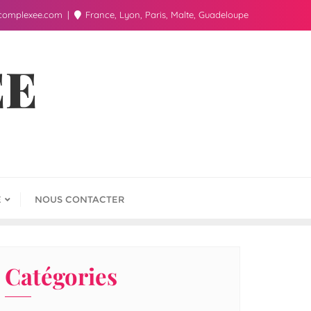
complexee.com
France, Lyon, Paris, Malte, Guadeloupe
ÉE
E
NOUS CONTACTER
Catégories