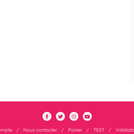
ompte
Nous contacter
Panier
TEST
Validat