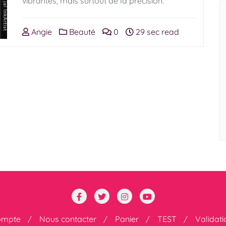
vibrantes, mais surtout de la précision.
Angie
Beauté
0
29 sec read
ompte
Nous contacter
Panier
TEST
Validat