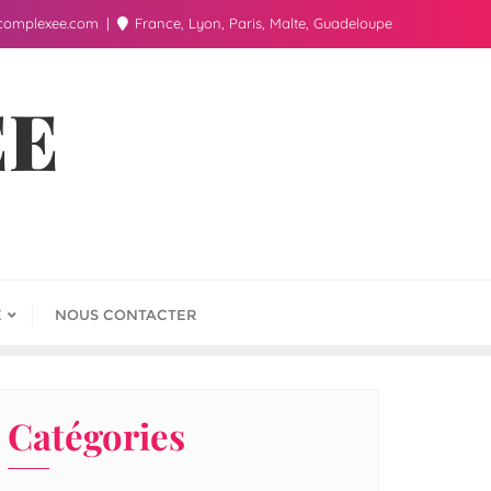
complexee.com
France, Lyon, Paris, Malte, Guadeloupe
ÉE
E
NOUS CONTACTER
Catégories