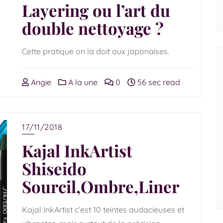
Layering ou l’art du
double nettoyage ?
Cette pratique on la doit aux japonaises.
Angie
A la une
0
56 sec read
17/11/2018
Kajal InkArtist
Shiseido
Sourcil,Ombre,Liner
Kajal InkArtist c’est 10 teintes audacieuses et