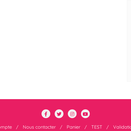
ompte
Nous contacter
Panier
TEST
Validat