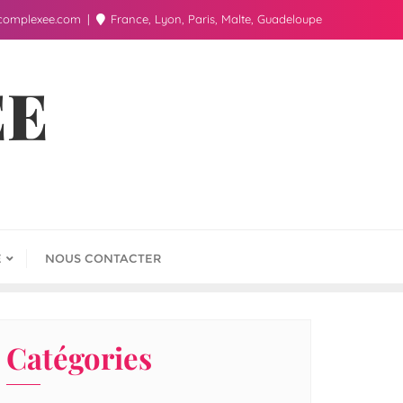
complexee.com
France, Lyon, Paris, Malte, Guadeloupe
ÉE
E
NOUS CONTACTER
Catégories