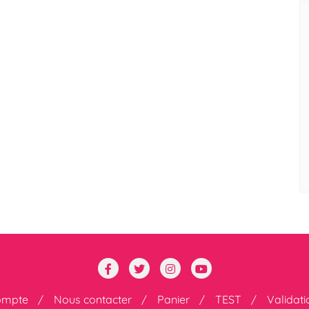
ompte
Nous contacter
Panier
TEST
Validat