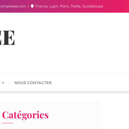
complexee.com
France, Lyon, Paris, Malte, Guadeloupe
ÉE
E
NOUS CONTACTER
Catégories