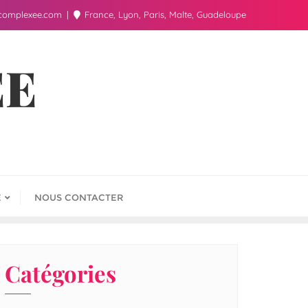
complexee.com
France, Lyon, Paris, Malte, Guadeloupe
ÉE
E
NOUS CONTACTER
Catégories