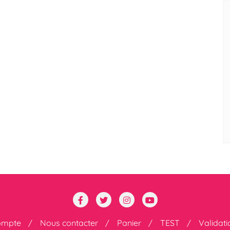
ompte
Nous contacter
Panier
TEST
Validat