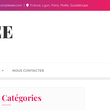
complexee.com
France, Lyon, Paris, Malte, Guadeloupe
ÉE
E
NOUS CONTACTER
Catégories