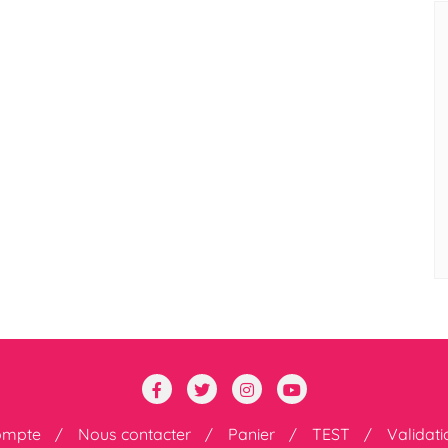
ompte
Nous contacter
Panier
TEST
Validat